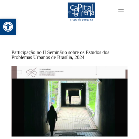
P
u
l
Barra de Ferramentas Aberta
a
r
p
a
r
a
Participação no II Seminário sobre os Estudos dos
o
Problemas Urbanos de Brasília, 2024.
c
o
n
t
e
ú
d
o